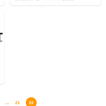
…
21
22