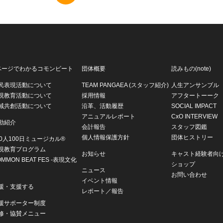
ページでわかるコモンビート
団体概要
読みもの(note)
民表現活動について
TEAM PANGAEA (スタッフ紹介)
人生アンサンブル
現教育活動について
採用情報
アフタートーーク
域共創活動について
沿革、活動履歴
SOCIAL IMPACT
アニュアルレポート
CxO INTERVIEW
動紹介
会計報告
スタッフ図鑑
個人情報保護方針
団体ヒストリー
00人100日ミュージカル®
現教育プログラム
お知らせ
キャスト経験者向
OMMON BEAT FES -表現文化
ショップ
ニュース
お問い合わせ
イベント情報
援・支援する
レポート／報告
援サポーター制度
修・協賛メニュー