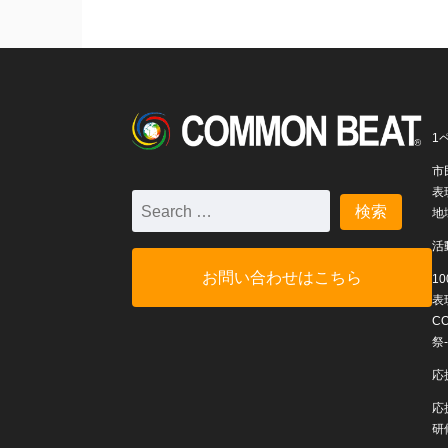
1
市
表
地
活
お問い合わせはこちら
1
表
C
祭-
応
応
研