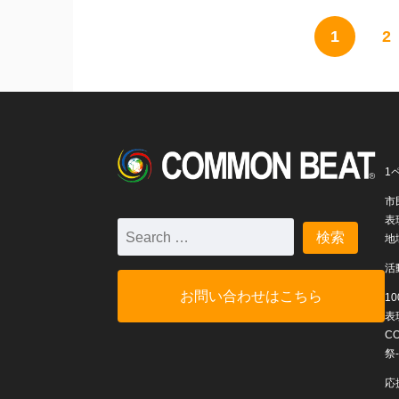
1
2
1
市
表
地
活
お問い合わせはこちら
1
表
C
祭-
応