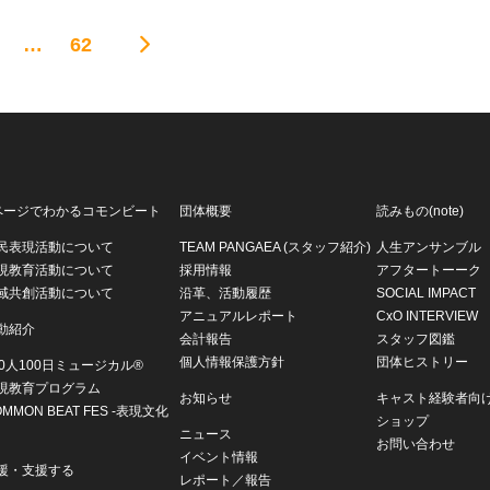
…
62
ページでわかるコモンビート
団体概要
読みもの(note)
民表現活動について
TEAM PANGAEA (スタッフ紹介)
人生アンサンブル
現教育活動について
採用情報
アフタートーーク
域共創活動について
沿革、活動履歴
SOCIAL IMPACT
アニュアルレポート
CxO INTERVIEW
動紹介
会計報告
スタッフ図鑑
個人情報保護方針
団体ヒストリー
00人100日ミュージカル®
現教育プログラム
お知らせ
キャスト経験者向
OMMON BEAT FES -表現文化
ショップ
ニュース
お問い合わせ
イベント情報
援・支援する
レポート／報告