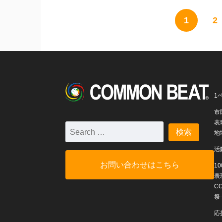
1
2
1
市
表
地
活
お問い合わせはこちら
1
表
C
祭-
応