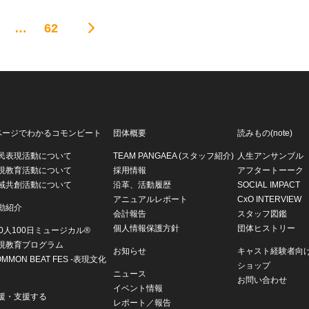
…
62
ページでわかるコモンビート
団体概要
読みもの(note)
民表現活動について
TEAM PANGAEA (スタッフ紹介)
人生アンサンブル
現教育活動について
採用情報
アフタートーーク
域共創活動について
沿革、活動履歴
SOCIAL IMPACT
アニュアルレポート
CxO INTERVIEW
動紹介
会計報告
スタッフ図鑑
個人情報保護方針
団体ヒストリー
00人100日ミュージカル®
現教育プログラム
お知らせ
キャスト経験者向
OMMON BEAT FES -表現文化
ショップ
ニュース
お問い合わせ
イベント情報
援・支援する
レポート／報告