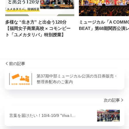
多様な “生き方” と出会う120分
ミュージカル「A COMM
【福岡女子商業高校 × コモンビー
BEAT」第68期関西公演
ト「ユメカタリバ」特別授業】
前の記事
第37期中部ミュージカル公演の当日券販売・
整理券配布のご案内
次の記事
言葉を届けたい！10/4-10/9 “Viva l…