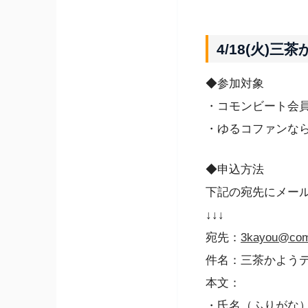
4/18(火)
◆参加対象
・コモンビート会
・ゆるコファンなら
◆申込方法
下記の宛先にメー
↓↓↓
宛先：
3kayou@com
件名：三茶かよう
本文：
・氏名（ふりがな