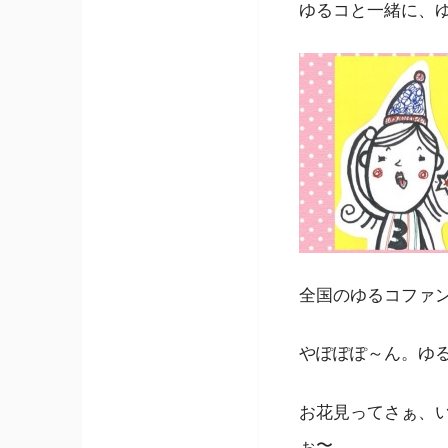
ゆるコと一緒に、
全国のゆるコファ
やぽぽぽ～ん。ゆ
お花見ってさぁ、
ぉ〜。