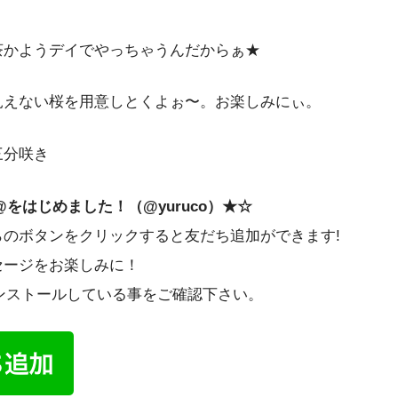
茶かようデイでやっちゃうんだからぁ★
見えない桜を用意しとくよぉ〜。お楽しみにぃ。
三分咲き
@をはじめました！（@yuruco）★☆
らのボタンをクリックすると友だち追加ができます!
セージをお楽しみに！
インストールしている事をご確認下さい。