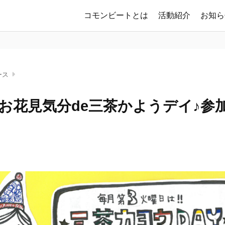
コモンビートとは
活動紹介
お知ら
ース
(火)お花見気分de三茶かようデイ♪参