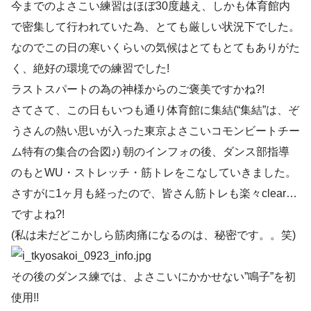
今までのよさこい練習はほぼ30度越え、しかも体育館内
で密集して行われていた為、とても厳しい状況下でした。
なのでこの日の寒いくらいの気候はとてもとてもありがた
く、絶好の環境での練習でした!
ラストスパートの為の神様からのご褒美ですかね?!
さてさて、この日もいつも通り体育館に集結(“集結”は、ぞ
うさんの熱い思いが入った東京よさこいコモンビートチー
ム特有の集合の合図♪) 朝のインフォの後、ダンス部指導
のもとWU・ストレッチ・筋トレをこなしていきました。
さすがに1ヶ月も経ったので、皆さん筋トレも楽々clear…
ですよね?!
(私は未だどこかしら筋肉痛になるのは、秘密です。。笑)
その後のダンス練では、よさこいにかかせない”鳴子”を初
使用!!