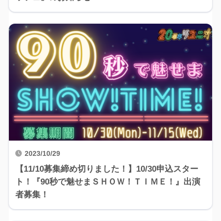
2023/10/29
【11/10募集締め切りました！】10/30申込スター
ト！『90秒で魅せまＳＨＯＷ！ＴＩＭＥ！』出演
者募集！