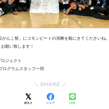
非「浜松がんこ祭」にコモンビートの演舞を観にきてくださいね
くお願い致します！
プロジェクト
0 プログラムスタッフ一同
SHARE
ポスト
シェア
LINE