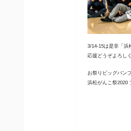
3/14-15は是
応援どうぞよろし
お祭りビッグバン
浜松がんこ祭202