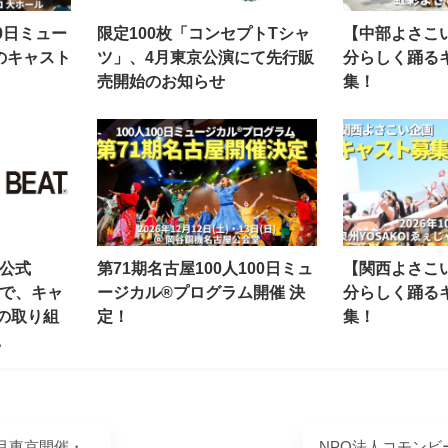
00日ミュー
限定100枚「コンセプトTシャ
【中部よさこ
のキャスト
ツ」、4月東京公演にて先行販
分らしく踊る
売開始のお知らせ
集！
 公式
第71期名古屋100人100日ミュ
【関西よさこ
ルで、キャ
ージカル®プログラム開催 決
分らしく踊る
の取り組
定！
集！
。
4月東京開催・
NPO法人コモンビ