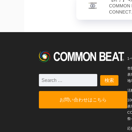
COMMON 
CONNEC
1
市
表
地
活
お問い合わせはこちら
1
表
C
祭-
応