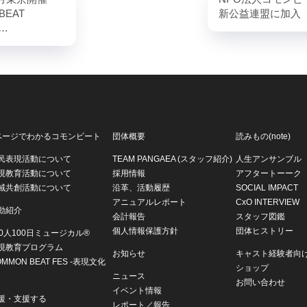
BEAT
新公益連盟に加入
T…
ページでわかるコモンビート
団体概要
読みもの(note)
民表現活動について
TEAM PANGAEA (スタッフ紹介)
人生アンサンブル
現教育活動について
採用情報
アフタートーーク
域共創活動について
沿革、活動履歴
SOCIAL IMPACT
アニュアルレポート
CxO INTERVIEW
動紹介
会計報告
スタッフ図鑑
個人情報保護方針
団体ヒストリー
00人100日ミュージカル®
現教育プログラム
お知らせ
キャスト経験者向
OMMON BEAT FES -表現文化
ショップ
ニュース
お問い合わせ
イベント情報
援・支援する
レポート／報告