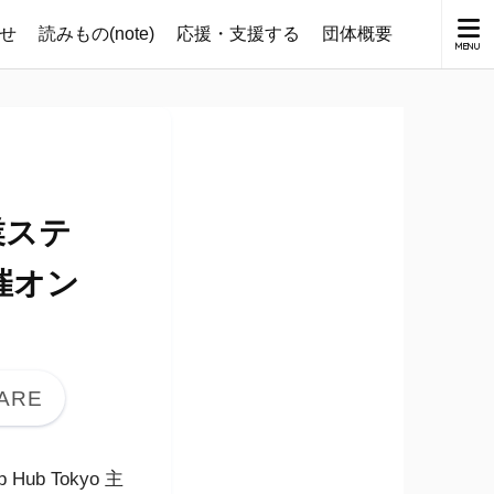
せ
読みもの(note)
応援・支援する
団体概要
業ステ
主催オン
b Tokyo 主