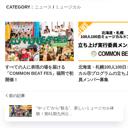
CATEGORY :
ニュース
ミュージカル
すべての人に表現の場を届ける
北海道・札幌100人100
「COMMON BEAT FES」福岡で初
カルⓇプログラムの立ち
開催！
員メンバー募集
前の記事
“やって”から“観る”、新しいミュージカル体
験！第61期九州公…