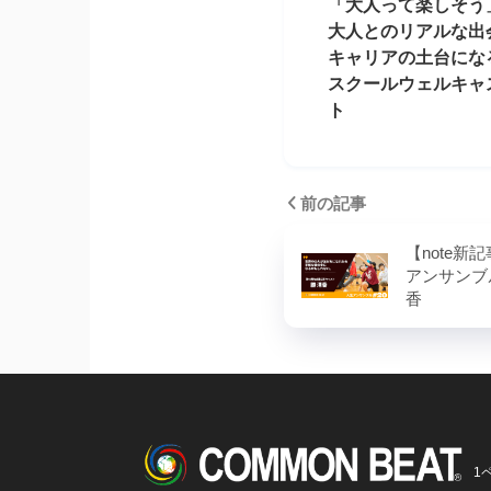
「大人って楽しそう
大人とのリアルな出
キャリアの土台にな
スクールウェルキャ
ト
前の記事
【note新
アンサンブルv
香
1