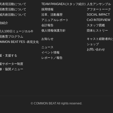
民表現活動について
TEAM PANGAEA (スタッフ紹介)
人生アンサンブル
現教育活動について
採用情報
アフタートーーク
域共創活動について
沿革、活動履歴
SOCIAL IMPACT
アニュアルレポート
CxO INTERVIEW
動紹介
会計報告
スタッフ図鑑
個人情報保護方針
団体ヒストリー
00人100日ミュージカル®
現教育プログラム
お知らせ
キャスト経験者向
OMMON BEAT FES -表現文化
ショップ
ニュース
お問い合わせ
イベント情報
援・支援する
レポート／報告
援サポーター制度
修・協賛メニュー
© COMMON BEAT All rights reserved.