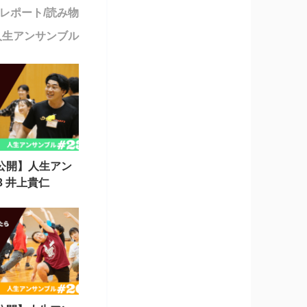
レポート/読み物
人生アンサンブル
事公開】人生アン
23 井上貴仁