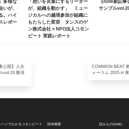
」多様な
「想いを言葉にするリーダー
【note新記
会いが、
が、組織を動かす」 ミュー
サンブルvol.2
る。ハイ
ジカルへの越境参加が組織に
スレポー
もたらした変容 タンスのゲ
ン株式会社 × NPO法人コモン
ビート 実践レポート
記事公開】人生
COMMON BEAT
ol.20 勝清
ォーラム 2025 in 
ページでわかるコモンビート
団体概要
読みもの(note)