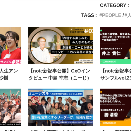
CATEGORY :
TAGS :
PEOPLE
】人生アン
【note新記事公開】CxOイン
【note新記
成沙樹
タビュー 中島 幸志（こーじ）
サンブルvol.