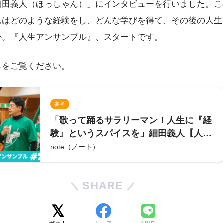
細田義人（ほっしゃん）」にインタビューを行いました。こ
んはどのような経験をし、どんな学びを得て、その後の人生
か。『人生アンサンブル』、スタートです。
らをご覧ください。
参考
「歌って踊るサラリーマン！人生に『経
験』というスパイスを」細田義人【人生
アンサンブルvol.21】｜NPO法人コモン
note（ノート）
ビート
SHARE