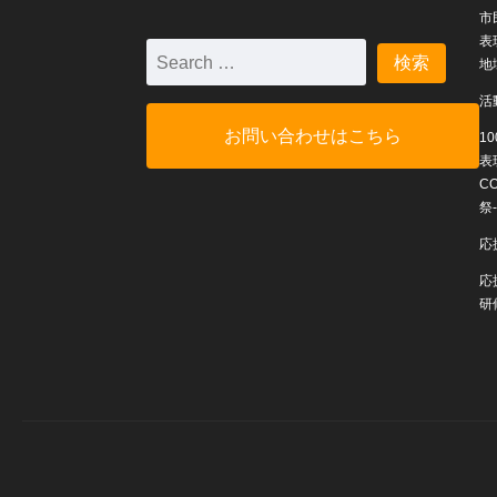
市
表
地
活
お問い合わせはこちら
1
表
C
祭-
応
応
研