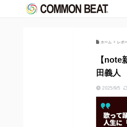
ホーム
レポ
【not
田義人
2025/9/5