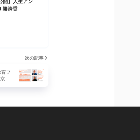
事公開】人生アン
0 勝清香
次の記事
 教育フ
東京 …